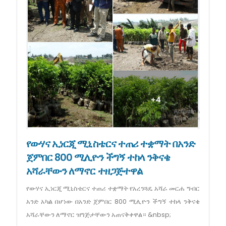
የውሃና ኢነርጂ ሚኒስቴርና ተጠሪ ተቋማት በአንድ
ጀምበር 800 ሚሊዮን ችግኝ ተከላ ንቅናቄ
አሻራቸውን ለማኖር ተዘጋጅተዋል
የውሃና ኢነርጂ ሚኒስቴርና ተጠሪ ተቋማት የአረንጓዴ አሻራ መርሐ ግብር
አንድ አካል በሆነው በአንድ ጀምበር 800 ሚሊዮን ችግኝ ተከላ ንቅናቄ
አሻራቸውን ለማኖር ዝግጅታቸውን አጠናቅቀዋል። &nbsp;