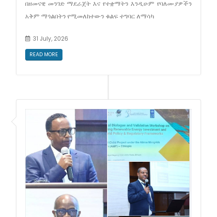
በዘመናዊ መንገድ ማደራጀት እና የተቋማትን እንዲሁም የባለሙያዎችን
አቅም ማጎልበትን የሚመለከተውን ቁልፍ ተግባር ለማሳካ
31 July, 2026
READ MORE