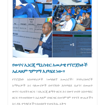
የውሃና ኢነርጂ ሚኒስቴር አመታዊ የፕሮጀክቶች
አፈጻጸም ግምገማ እያካሄደ ነው።
የፕሮጀክት አስተባባሪዎች ፣መካከለኛ አመራሮች፣ ኮንትራክተሮች
አማካሪዎች አና ባለሙያዎች በተገኙበት እየተካሄደ ሲሆን፣ በመጠጥ
ውሃና ሳኒቴሽን ዘርፍ ፣ በኢነርጂ ልማት ዘርፍ እና በውሃ ሀብት አስተዳደር
ዘርፍ የተመዘገበውን አፈጻጸም በዝርዝር በመገምገም የተገኙ ውጤቶችን
እና ያሉ ተግዳሮቶችን በመለየት የመፍትሔ አቅጣ