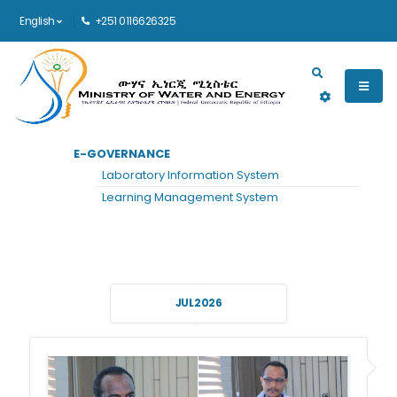
English
+251 0116626325
Main navigation
E-GOVERNANCE
HOME
NEWS
Laboratory Information System
News
Learning Management System
JUL 2026