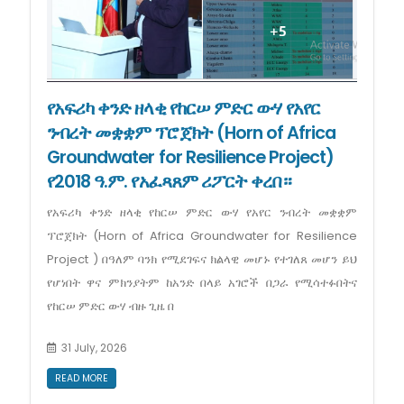
የአፍሪካ ቀንድ ዘላቂ የከርሠ ምድር ውሃ የአየር
ንብረት መቋቋም ፕሮጀክት (Horn of Africa
Groundwater for Resilience Project)
የ2018 ዓ.ም. የአፈጻጸም ሪፖርት ቀረበ።
የአፍሪካ ቀንድ ዘላቂ የከርሠ ምድር ውሃ የአየር ንብረት መቋቋም
ፕሮጀክት (Horn of Africa Groundwater for Resilience
Project ) በዓለም ባንክ የሚደገፍና ክልላዊ መሆኑ የተገለጸ መሆን ይህ
የሆነበት ዋና ምክንያትም ከአንድ በላይ አገሮች በጋራ የሚሳተፉበትና
የከርሠ ምድር ውሃ ብዙ ጊዜ በ
31 July, 2026
READ MORE