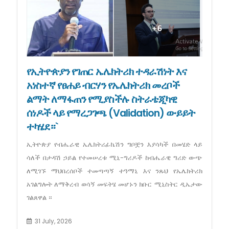
የኢትዮጵያን የገጠር ኤሌክትሪክ ተዳራሽነት እና
አነስተኛ የፀሐይ ብርሃን የኤሌክትሪክ መረቦች
ልማት ለማፋጠን የሚያስችሉ ስትራቴጂካዊ
ሰነዶች ላይ የማረጋገጫ (Validation) ውይይት
ተካሄደ።`
ኢትዮጵያ የብሔራዊ ኤሌክትሪፊኬሽን ግቦቿን እያሳካች በመሄድ ላይ
ሳለች በታዳሽ ኃይል የተመሠረቱ ሚኒ-ግሪዶች ከብሔራዊ ግሪድ ውጭ
ለሚገኙ ማህበረሰቦች ተመጣጣኝ ተዓማኒ እና ንጹህ የኤሌክትሪክ
አገልግሎት ለማቅረብ ወሳኝ መፍትሄ መሆኑን ክቡር ሚኒስትር ዲኤታው
ገልጸዋል ።
31 July, 2026