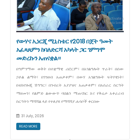
የውሃና ኢነርጂ ሚኒስቴር የ2018 በጀት ዓመት
አፈጻጸምን ከባለድርሻ አካላት ጋር ገምግሞ
መድረኩን አጠናቋል።
በግምገማው ወቅት በተቋማዊ ሪፎርም፣ በአገልግሎት ጥራት፣ በሰው
ኃይል ልማት፣ በገንዘብ አጠቃቀም፣ በውሃ አገልግሎት ፍትሃዊነት፣
በቴክኖሎጂ ሽግግር፣ በንብረት አያያዝና አጠቃቀም፣ በአሰራር ስርዓት
ማዘመን፣ የልምድ ልውውጥ ባህልን ማጠናከር እና የቅሬታ አቀራረብ
ስርዓትን ማሻሻል ላይ የተለያዩ የማሻሻያ ሐሳቦች ቀርበው
31 July, 2026
READ MORE