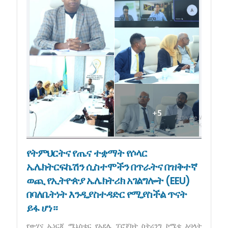
የትምህርትና የጤና ተቋማት የሶላር
ኤሌክትርፍኬሽን ሲስተሞችን በጥራትና በዝቅተኛ
ወጪ የኢትዮጵያ ኤሌክትሪክ አገልግሎት (EEU)
በባለቤትነት እንዲያስተዳድር የሚያስችል ጥናት
ይፋ ሆነ።
የውሃና ኢነርጂ ሚኒስቴር የአደሌ ፕሮጀክት ስትሪንግ ኮሚቴ አባላት