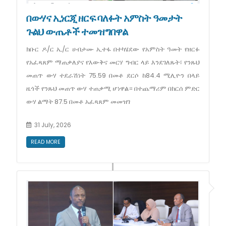
በውሃና ኢነርጂ ዘርፍ ባለፉት አምስት ዓመታት
ጉልህ ውጤቶች ተመዝግበዋል
ክቡር ዶ/ር ኢ/ር ሀብታሙ ኢተፋ በተካሄደው የአምስት ዓመት የዘርፉ
የአፈጻጸም ማጠቃለያና የእውቅና መርሃ ግብር ላይ እንደገለጹት፣ የንጹህ
መጠጥ ውሃ ተደራሽነት 75.59 በመቶ ደርሶ ከ84.4 ሚሊዮን በላይ
ዜጎች የንጹህ መጠጥ ውሃ ተጠቃሚ ሆነዋል። በተጨማሪም በከርሰ ምድር
ውሃ ልማት 87.5 በመቶ አፈጻጸም መመዝገ
31 July, 2026
READ MORE