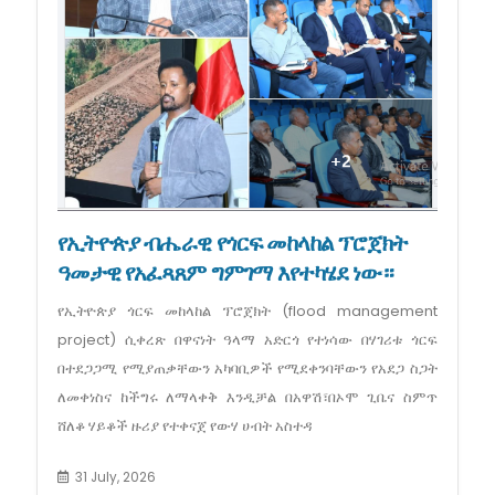
የኢትዮጵያ ብሔራዊ የጎርፍ መከላከል ፕሮጀክት
ዓመታዊ የአፈጻጸም ግምገማ እየተካሄደ ነው።
የኢትዮጵያ ጎርፍ መከላከል ፕሮጀክት (flood management
project) ሲቀረጽ በዋናነት ዓላማ አድርጎ የተነሳው በሃገሪቱ ጎርፍ
በተደጋጋሚ የሚያጠቃቸውን አካባቢዎች የሚደቀንባቸውን የአደጋ ስጋት
ለመቀነስና ከችግሩ ለማላቀቅ እንዲቻል በአዋሽ፣በኦሞ ጊቤና ስምጥ
ሸለቆ ሃይቆች ዙሪያ የተቀናጀ የውሃ ሀብት አስተዳ
31 July, 2026