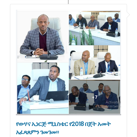
የውሃና ኢነርጅ ሚኒስቴር የ2018 በጀት አመት
አፈጻጸምን ገመገመ፡፡