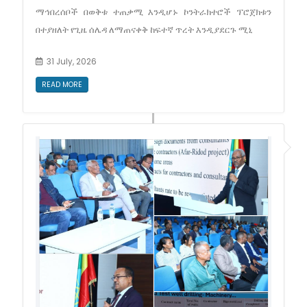
ማኅበረሰቦች በወቅቱ ተጠቃሚ እንዲሆኑ ኮንትራክተሮች ፕሮጀክቱን
በተያዘለት የጊዜ ሰሌዳ ለማጠናቀቅ ከፍተኛ ጥረት እንዲያደርጉ ሚኒ
31 July, 2026
READ MORE