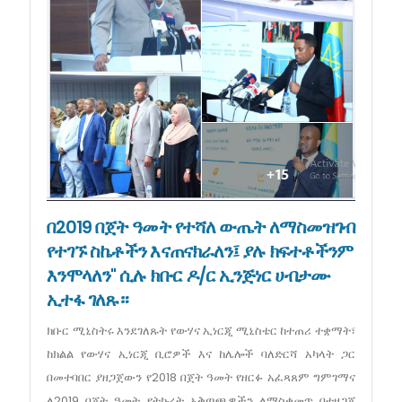
በ2019 በጀት ዓመት የተሻለ ውጤት ለማስመዝገብ
የተገኙ ስኬቶችን እናጠናክራለን፤ ያሉ ክፍተቶችንም
እንሞላለን" ሲሉ ክቡር ዶ/ር ኢንጅነር ሀብታሙ
ኢተፋ ገለጹ።
ክቡር ሚኒስትሩ እንደገለጹት የውሃና ኢነርጂ ሚኒስቴር ከተጠሪ ተቋማት፣
ከክልል የውሃና ኢነርጂ ቢሮዎች እና ከሌሎች ባለድርሻ አካላት ጋር
በመተባበር ያዘጋጀውን የ2018 በጀት ዓመት የዘርፉ አፈጻጸም ግምገማና
ለ2019 በጀት ዓመት የትኩረት አቅጣጫዎችን ለማስቀመጥ በተዘጋጀ