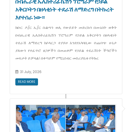
በብሔራዊ ኤሌክትሪፊኬሽን ፕሮግራም የኃይል
አቅርቦትን በዘላቂነት ተደራሽ ለማድረግ በትኩረት
እየተሰራ ነው።
ክቡር ዶ/ር ኢ/ር ሱልጣን ወሊ የውይይት መድረኩን በመሩበት ወቅት
በብሔራዊ ኤሌክትሪፊኬሽን ፕሮግራም የኃይል አቅርቦትን በዘላቂነት
ተደራሽ ለማድረግ ከሶላርጋ ተያይዞ እንደየአካባቢው ተጨባጭ ሁኔታ
ያለውን የተፈጥሮ ፀጋዎችን በመጠቀም የኃይል ተደራሽነት ችግሮችን
መፍታት ይቻላል፤ በቀጣይም የሚኒስቴር መስሪያቤቱ የትኩረ
31 July, 2026
READ MORE