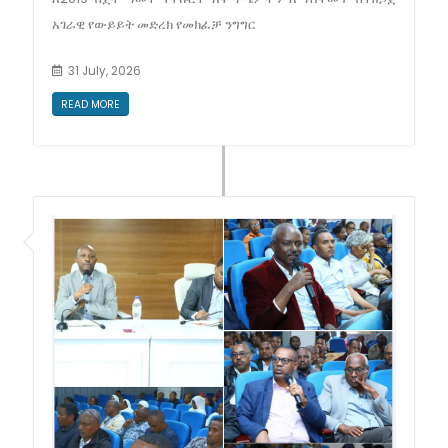
አገራዊ የውይይት መድረክ የመክፈቻ ንግግር
31 July, 2026
READ MORE