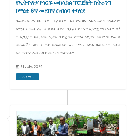
የኢትዮጵያ የጎርፍ መከላከል ፕሮጀክት ስትሪንግ
ኮሚቴ 6ኛ መደበኛ ስብሰባ ተካሄደ
በመድረኩ የ2018 ዓ.ም. አፈጻጸም እና የ2019 ዕቅድ ቀርቦ በስትሪም
ኮሚቴ አባላት ሰፊ ውይይት ተደርጎበታል። የውሃና ኢነርጂ ሚኒስትር ዶ/
ር ኢንጅነር ሀብታሙ ኢተፋ ፕሮጀክቱ የጎርፍ አደጋን በመቀነስ፣ የእርሻ
መሬቶችን ወደ ምርት በመመለስ እና የሥራ ዕድል በመፍጠር ጉልህ
አስተዋጽኦ እያበረከተ መሆኑን ገልጸዋል።
31 July, 2026
READ MORE