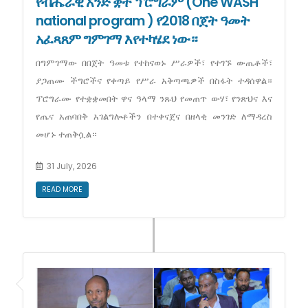
የብሔራዊ አንድ ቋት ፕሮግራም (One WASH
national program ) የ2018 በጀት ዓመት
አፈጻጸም ግምገማ እየተካሄደ ነው።
በግምገማው በበጀት ዓመቱ የተከናወኑ ሥራዎች፣ የተገኙ ውጤቶች፣
ያጋጠሙ ችግሮችና የቀጣይ የሥራ አቅጣጫዎች በስፋት ተዳሰዋል።
ፕሮግራሙ የተቋቋመበት ዋና ዓላማ ንጹህ የመጠጥ ውሃ፣ የንጽህና እና
የጤና አጠባበቅ አገልግሎቶችን በተቀናጀና በዘላቂ መንገድ ለማዳረስ
መሆኑ ተጠቅሷል።
31 July, 2026
READ MORE