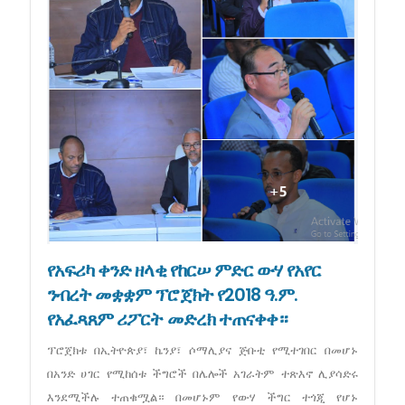
የአፍሪካ ቀንድ ዘላቂ የከርሠ ምድር ውሃ የአየር
ንብረት መቋቋም ፕሮጀክት የ2018 ዓ.ም.
የአፈጻጸም ሪፖርት መድረክ ተጠናቀቀ።
ፕሮጀክቱ በኢትዮጵያ፣ ኬንያ፣ ሶማሊያና ጅቡቲ የሚተገበር በመሆኑ
በአንድ ሀገር የሚከሰቱ ችግሮች በሌሎች አገራትም ተጽእኖ ሊያሳድሩ
እንደሚችሉ ተጠቁሟል። በመሆኑም የውሃ ችግር ተጎጂ የሆኑ