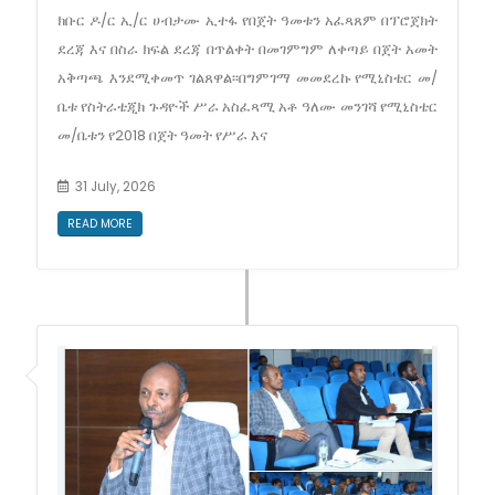
ክቡር ዶ/ር ኢ/ር ሀብታሙ ኢተፋ የበጀት ዓመቱን አፈጻጸም በፕሮጀክት
ደረጃ እና በስራ ክፍል ደረጃ በጥልቀት በመገምግም ለቀጣይ በጀት አመት
አቅጣጫ እንደሚቀመጥ ገልጸዋል፡፡በግምገማ መመደረኩ የሚኒስቴር መ/
ቤቱ የስትራቴጂክ ጉዳዮች ሥራ አስፈጻሚ አቶ ዓለሙ መንገሻ የሚኒስቴር
መ/ቤቱን የ2018 በጀት ዓመት የሥራ እና
31 July, 2026
READ MORE