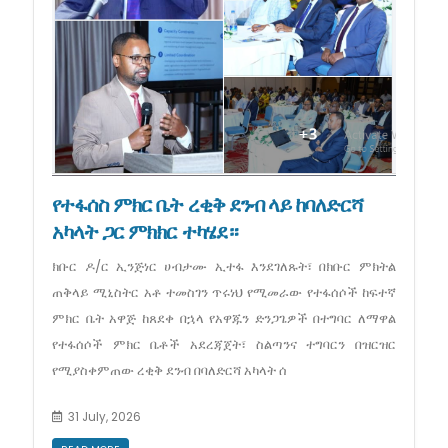
የተፋሰስ ምክር ቤት ረቂቅ ደንብ ላይ ከባለድርሻ
አካላት ጋር ምክክር ተካሄደ።
ክቡር ዶ/ር ኢንጅነር ሀብታሙ ኢተፋ እንደገለጹት፣ በክቡር ምክትል
ጠቅላይ ሚኒስትር አቶ ተመስገን ጥሩነህ የሚመራው የተፋሰሶች ከፍተኛ
ምክር ቤት አዋጅ ከጸደቀ በኋላ የአዋጁን ድንጋጌዎች በተግባር ለማዋል
የተፋሰሶች ምክር ቤቶች አደረጃጀት፣ ስልጣንና ተግባርን በዝርዝር
የሚያስቀምጠው ረቂቅ ደንብ በባለድርሻ አካላት ሰ
31 July, 2026