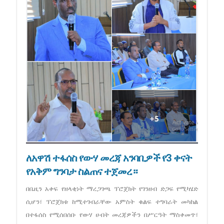
ለአዋሽ ተፋሰስ የውሃ መረጃ አንባቢዎች የ3 ቀናት
የአቅም ግንባታ ስልጠና ተጀመረ።
በቤዚን አቀፍ የዘላቂነት ማረጋገጫ ፕሮጀክት የገንዘብ ድጋፍ የሚካሄድ
ሲሆን፣ ፕሮጀክቱ ከሚተገብራቸው አምስት ቁልፍ ተግባራት መካከል
በተፋሰስ የሚሰበሰቡ የውሃ ሀብት መረጃዎችን በሥርዓት ማስቀመጥ፣