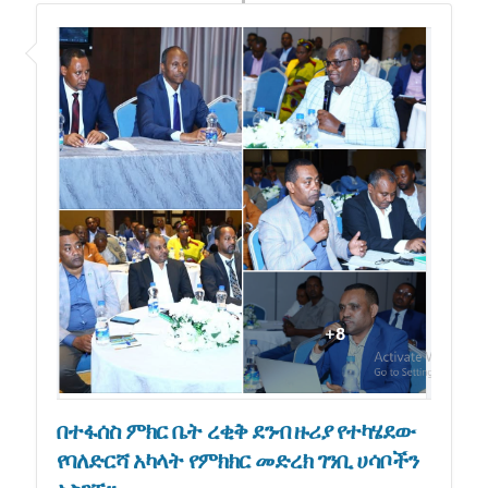
በተፋሰስ ምክር ቤት ረቂቅ ደንብ ዙሪያ የተካሄደው
የባለድርሻ አካላት የምክክር መድረክ ገንቢ ሀሳቦችን