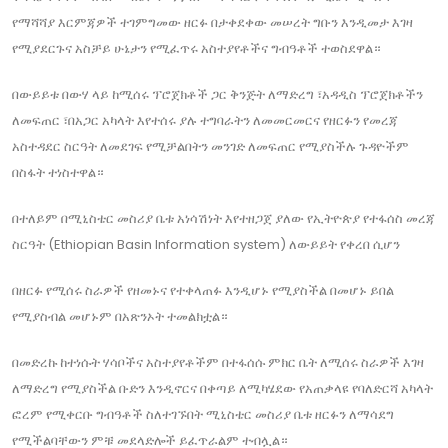
የማሻሻያ እርምጃዎች ተገምግመው ዘርፉ በታቀደቀው መሠረት ግቡን እንዲመታ እገዛ
የሚያደርጉና አስቻይ ሁኔታን የሚፈጥሩ አስተያየቶችና ግብዓቶች ተወስደዋል።
በውይይቱ በውሃ ላይ ከሚሰሩ ፕሮጀክቶች ጋር ቅንጅት ለማድረግ ፣አዳዲስ ፕሮጀክቶችን
ለመፍጠር ፣በአጋር አካላት እየተሰሩ ያሉ ተግባራትን ለመመርመርና የዘርፉን የመረጃ
አስተዳደር ስርዓት ለመደገፍ የሚቻልበትን መንገድ ለመፍጠር የሚያስችሉ ጉዳዮችም
በስፋት ተነስተዋል።
በተለይም በሚኒስቴር መስሪያ ቤቱ አነሳሽነት እየተዘጋጀ ያለው የኢትዮጵያ የተፋሰስ መረጃ
ስርዓት (Ethiopian Basin Information system) ለውይይት የቀረበ ሲሆን
በዘርፉ የሚሰሩ ስራዎች የዘመኑና የተቀላጠፉ እንዲሆኑ የሚያስችል በመሆኑ ይበል
የሚያስብል መሆኑም በአጽንኦት ተመልክቷል።
በመድረኩ ከተነሱት ሃሳቦችና አስተያየቶችም በተፋሰሱ ምክር ቤት ለሚሰሩ ስራዎች እገዛ
ለማድረግ የሚያስችል ቡድን እንዲኖርና በቀጣይ ለሚካሄደው የአጠቃላዩ የባለድርሻ አካላት
ፎረም የሚቀርቡ ግብዓቶች ስለተገኙበት ሚኒስቴር መስሪያ ቤቱ ዘርፉን ለማሳደግ
የሚችልባቸውን ምቹ መደላድሎች ይፈጥራልም ተብሏል።