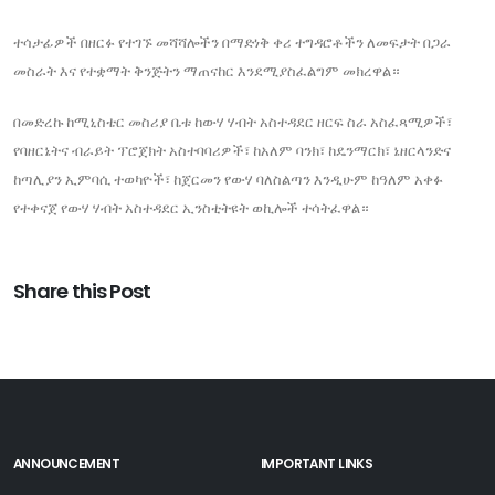
ተሳታፊዎች በዘርፉ የተገኙ መሻሻሎችን በማድነቅ ቀሪ ተግዳሮቶችን ለመፍታት በጋራ
መስራት እና የተቋማት ቅንጅትን ማጠናከር እንደሚያስፈልግም መክረዋል።
በመድረኩ ከሚኒስቴር መስሪያ ቤቱ ከውሃ ሃብት አስተዳደር ዘርፍ ስራ አስፈጻሚዎች፣
የባዘርኔትና ብራይት ፕሮጀክት አስተባባሪዎች፣ ከአለም ባንክ፣ ከዴንማርክ፣ ኔዘርላንድና
ከጣሊያን ኢምባሲ ተወካዮች፣ ከጀርመን የውሃ ባለስልጣን እንዲሁም ከዓለም አቀፉ
የተቀናጀ የውሃ ሃብት አስተዳደር ኢንስቲትዩት ወኪሎች ተሳትፈዋል።
Share this Post
ANNOUNCEMENT
IMPORTANT LINKS