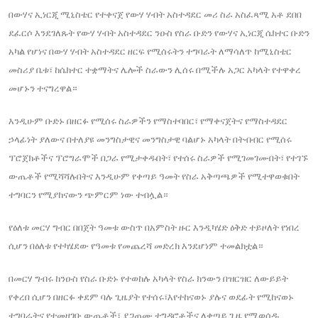
በውሃና ኢነርጂ ሚኒስቴር የተቀናጀ የውሃ ሃብት አስተዳደር መሪ ስራ አስፈጻሚ አቶ ደበበ
ደፈርሶ እንደገለጹት የውሃ ሃብት አስተዳደር ንዑስ የስራ ቡድን የውሃና ኢነርጂ ሴክተር ቡድን
አካል የሆነና በውሃ ሃብት አስተዳደር ዘርፍ የሚሰሩትን ተግባራት ለማሳለጥ ከሚኒስቴር
መስሪያ ቤቱ፣ ከሴክተር ተቋማትና ሌሎች ስራውን ሊሰሩ በሚችሉ አጋር አካላት የተዋቀረ
መሆኑን ተናግረዋል።
እንዲሁም ቡድኑ በዘርፉ የሚሰሩ ስራዎችን የማስተባበር፣ የማቀናጀትና የማስተዳደር
ኃላፊነት ያለውና በተለያዩ መንግስታዊና መንግስታዊ ባልሆኑ አካላት በትብብር የሚሰሩ
ፕሮጀክቶችና ፕሮግራሞች በጋራ የሚታቀዱበት፣ የተሰሩ ስራዎች የሚገመገሙበት፣ የተገኙ
ውጤቶች የሚሻሻሉበትና እንዲሁም የቀጣይ ዓመት የስራ አቅጣጫዎች የሚተዋወቁበት
ተግባርን የሚያከናውን ጭምርም ነው ተብሏል።
የዕለቱ መርሃ ግብር በበጀት ዓመቱ ውስጥ በአምስት ዙር እንዲካሄድ ዕቅድ ተይዞለት የነበረ
ሲሆን በዕለቱ የተካሄደው የዓመቱ የመጨረሻ መድረክ እንደሆነም ተመልክቷል።
በመርሃ ግብሩ ከንዑስ የስራ ቡድኑ የተወከሉ አካላት የስራ ክንውን በዝርዝር ለውይይት
የቀረበ ሲሆን በዘርፉ ቀደም ባሉ ጊዜያት የተሰሩ፣እየተከናወኑ ያሉና ወደፊት የሚከናወኑ
ተግባራትና የተመዘገቡ ውጤቶች፣ ያጋጠሙ ተግዳሮቶችና ለቀጣይ ጊዜ የሚወሰዱ