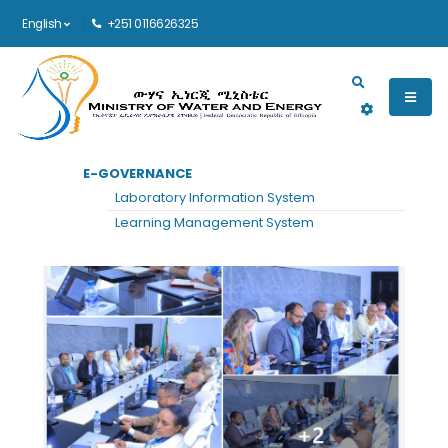
English
+251 0116626325
Main navigation
E-GOVERNANCE
Laboratory Information System
Learning Management System