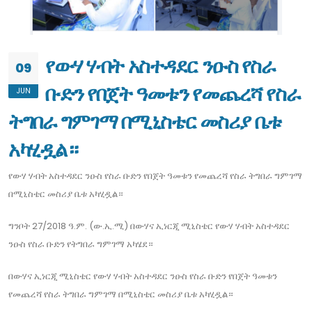
የውሃ ሃብት አስተዳደር ንዑስ የስራ
09
ቡድን የበጀት ዓመቱን የመጨረሻ የስራ
JUN
ትግበራ ግምገማ በሚኒስቴር መስሪያ ቤቱ
አካሂዷል።
የውሃ ሃብት አስተዳደር ንዑስ የስራ ቡድን የበጀት ዓመቱን የመጨረሻ የስራ ትግበራ ግምገማ
በሚኒስቴር መስሪያ ቤቱ አካሂዷል።
ግንቦት 27/2018 ዓ.ም. (ው.ኢ.ሚ) በውሃና ኢነርጂ ሚኒስቴር የውሃ ሃብት አስተዳደር
ንዑስ የስራ ቡድን የትግበራ ግምገማ አካሄደ።
በውሃና ኢነርጂ ሚኒስቴር የውሃ ሃብት አስተዳደር ንዑስ የስራ ቡድን የበጀት ዓመቱን
የመጨረሻ የስራ ትግበራ ግምገማ በሚኒስቴር መስሪያ ቤቱ አካሂዷል።