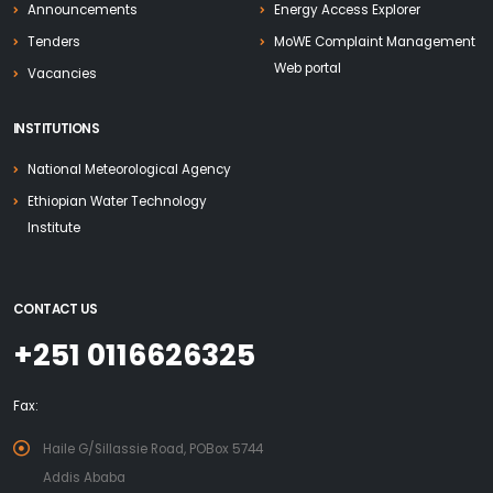
Announcements
Energy Access Explorer
Tenders
MoWE Complaint Management
Web portal
Vacancies
INSTITUTIONS
National Meteorological Agency
Ethiopian Water Technology
Institute
CONTACT US
+251 0116626325
Fax:
Haile G/Sillassie Road, POBox 5744
Addis Ababa